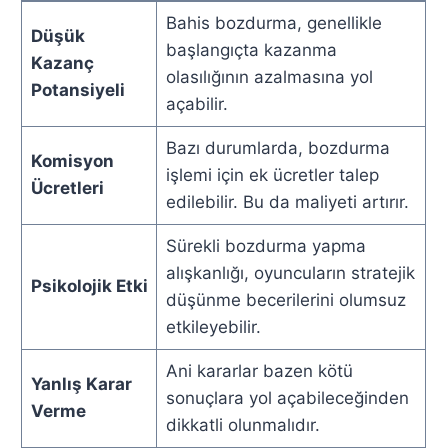
Bahis bozdurma, genellikle
Düşük
başlangıçta kazanma
Kazanç
olasılığının azalmasına yol
Potansiyeli
açabilir.
Bazı durumlarda, bozdurma
Komisyon
işlemi için ek ücretler talep
Ücretleri
edilebilir. Bu da maliyeti artırır.
Sürekli bozdurma yapma
alışkanlığı, oyuncuların stratejik
Psikolojik Etki
düşünme becerilerini olumsuz
etkileyebilir.
Ani kararlar bazen kötü
Yanlış Karar
sonuçlara yol açabileceğinden
Verme
dikkatli olunmalıdır.