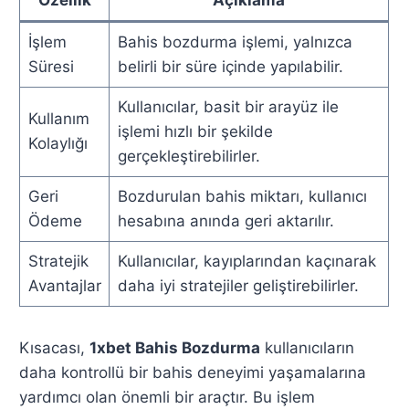
İşlem
Bahis bozdurma işlemi, yalnızca
Süresi
belirli bir süre içinde yapılabilir.
Kullanıcılar, basit bir arayüz ile
Kullanım
işlemi hızlı bir şekilde
Kolaylığı
gerçekleştirebilirler.
Geri
Bozdurulan bahis miktarı, kullanıcı
Ödeme
hesabına anında geri aktarılır.
Stratejik
Kullanıcılar, kayıplarından kaçınarak
Avantajlar
daha iyi stratejiler geliştirebilirler.
Kısacası,
1xbet Bahis Bozdurma
kullanıcıların
daha kontrollü bir bahis deneyimi yaşamalarına
yardımcı olan önemli bir araçtır. Bu işlem