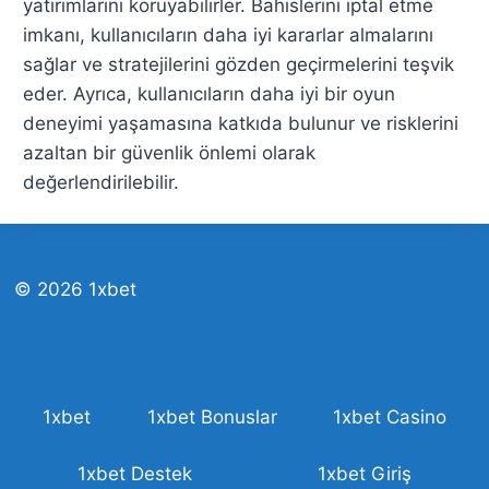
yatırımlarını koruyabilirler. Bahislerini iptal etme
imkanı, kullanıcıların daha iyi kararlar almalarını
sağlar ve stratejilerini gözden geçirmelerini teşvik
eder. Ayrıca, kullanıcıların daha iyi bir oyun
deneyimi yaşamasına katkıda bulunur ve risklerini
azaltan bir güvenlik önlemi olarak
değerlendirilebilir.
© 2026 1xbet
1xbet
1xbet Bonuslar
1xbet Casino
1xbet Destek
1xbet Giriş