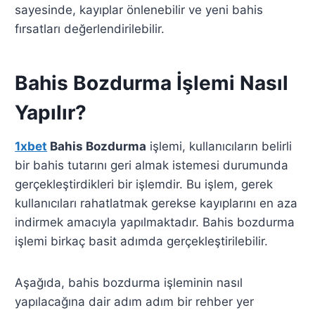
sayesinde, kayıplar önlenebilir ve yeni bahis
fırsatları değerlendirilebilir.
Bahis Bozdurma İşlemi Nasıl
Yapılır?
1xbet
Bahis Bozdurma
işlemi, kullanıcıların belirli
bir bahis tutarını geri almak istemesi durumunda
gerçekleştirdikleri bir işlemdir. Bu işlem, gerek
kullanıcıları rahatlatmak gerekse kayıplarını en aza
indirmek amacıyla yapılmaktadır. Bahis bozdurma
işlemi birkaç basit adımda gerçekleştirilebilir.
Aşağıda, bahis bozdurma işleminin nasıl
yapılacağına dair adım adım bir rehber yer