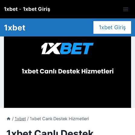
Skip
1xbet
-
1xbet
Giriş
to
content
1xbet
1xbet Giriş
/
1xbet
/
1xbet Canlı Destek Hizmetleri
1xbet Canlı Destek