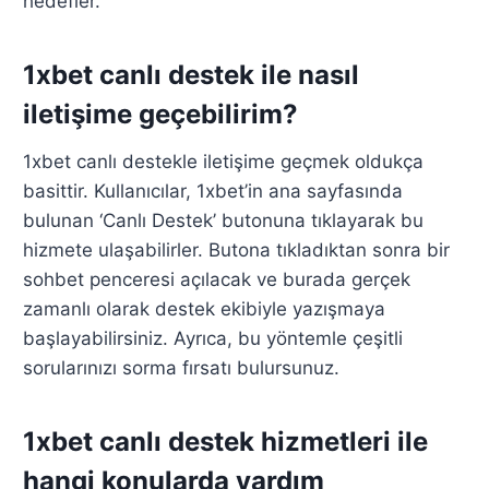
hedefler.
1xbet canlı destek ile nasıl
iletişime geçebilirim?
1xbet canlı destekle iletişime geçmek oldukça
basittir. Kullanıcılar, 1xbet’in ana sayfasında
bulunan ‘Canlı Destek’ butonuna tıklayarak bu
hizmete ulaşabilirler. Butona tıkladıktan sonra bir
sohbet penceresi açılacak ve burada gerçek
zamanlı olarak destek ekibiyle yazışmaya
başlayabilirsiniz. Ayrıca, bu yöntemle çeşitli
sorularınızı sorma fırsatı bulursunuz.
1xbet canlı destek hizmetleri ile
hangi konularda yardım