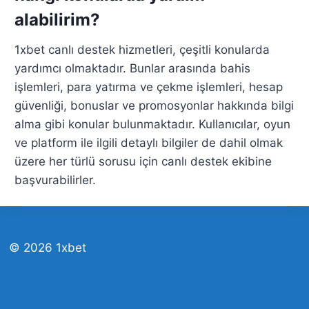
alabilirim?
1xbet canlı destek hizmetleri, çeşitli konularda
yardımcı olmaktadır. Bunlar arasında bahis
işlemleri, para yatırma ve çekme işlemleri, hesap
güvenliği, bonuslar ve promosyonlar hakkında bilgi
alma gibi konular bulunmaktadır. Kullanıcılar, oyun
ve platform ile ilgili detaylı bilgiler de dahil olmak
üzere her türlü sorusu için canlı destek ekibine
başvurabilirler.
© 2026 1xbet