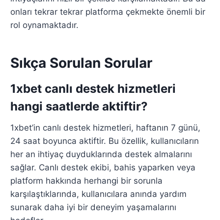
onları tekrar tekrar platforma çekmekte önemli bir
rol oynamaktadır.
Sıkça Sorulan Sorular
1xbet canlı destek hizmetleri
hangi saatlerde aktiftir?
1xbet’in canlı destek hizmetleri, haftanın 7 günü,
24 saat boyunca aktiftir. Bu özellik, kullanıcıların
her an ihtiyaç duyduklarında destek almalarını
sağlar. Canlı destek ekibi, bahis yaparken veya
platform hakkında herhangi bir sorunla
karşılaştıklarında, kullanıcılara anında yardım
sunarak daha iyi bir deneyim yaşamalarını