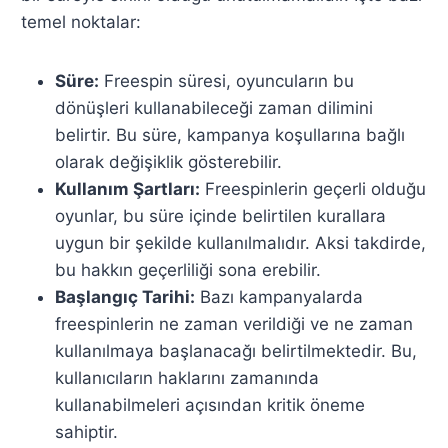
temel noktalar:
Süre:
Freespin süresi, oyuncuların bu
dönüşleri kullanabileceği zaman dilimini
belirtir. Bu süre, kampanya koşullarına bağlı
olarak değişiklik gösterebilir.
Kullanım Şartları:
Freespinlerin geçerli olduğu
oyunlar, bu süre içinde belirtilen kurallara
uygun bir şekilde kullanılmalıdır. Aksi takdirde,
bu hakkın geçerliliği sona erebilir.
Başlangıç Tarihi:
Bazı kampanyalarda
freespinlerin ne zaman verildiği ve ne zaman
kullanılmaya başlanacağı belirtilmektedir. Bu,
kullanıcıların haklarını zamanında
kullanabilmeleri açısından kritik öneme
sahiptir.