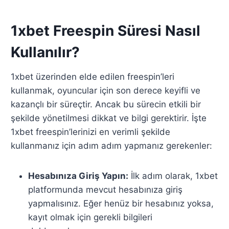
1xbet Freespin Süresi Nasıl
Kullanılır?
1xbet üzerinden elde edilen freespin’leri
kullanmak, oyuncular için son derece keyifli ve
kazançlı bir süreçtir. Ancak bu sürecin etkili bir
şekilde yönetilmesi dikkat ve bilgi gerektirir. İşte
1xbet freespin’lerinizi en verimli şekilde
kullanmanız için adım adım yapmanız gerekenler:
Hesabınıza Giriş Yapın:
İlk adım olarak, 1xbet
platformunda mevcut hesabınıza giriş
yapmalısınız. Eğer henüz bir hesabınız yoksa,
kayıt olmak için gerekli bilgileri