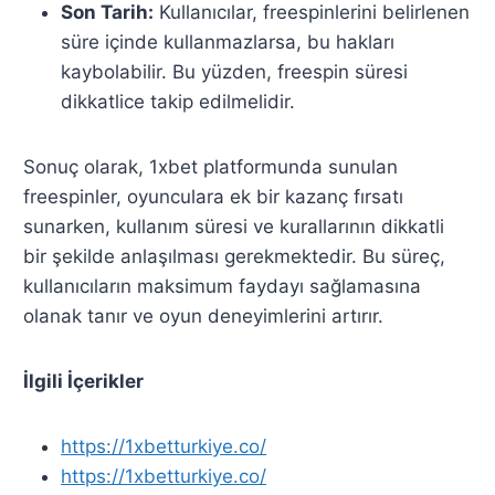
Son Tarih:
Kullanıcılar, freespinlerini belirlenen
süre içinde kullanmazlarsa, bu hakları
kaybolabilir. Bu yüzden, freespin süresi
dikkatlice takip edilmelidir.
Sonuç olarak, 1xbet platformunda sunulan
freespinler, oyunculara ek bir kazanç fırsatı
sunarken, kullanım süresi ve kurallarının dikkatli
bir şekilde anlaşılması gerekmektedir. Bu süreç,
kullanıcıların maksimum faydayı sağlamasına
olanak tanır ve oyun deneyimlerini artırır.
İlgili İçerikler
https://1xbetturkiye.co/
https://1xbetturkiye.co/