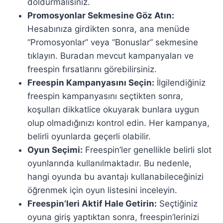
doldurmalısınız.
Promosyonlar Sekmesine Göz Atın:
Hesabınıza girdikten sonra, ana menüde
“Promosyonlar” veya “Bonuslar” sekmesine
tıklayın. Buradan mevcut kampanyaları ve
freespin fırsatlarını görebilirsiniz.
Freespin Kampanyasını Seçin:
İlgilendiğiniz
freespin kampanyasını seçtikten sonra,
koşulları dikkatlice okuyarak bunlara uygun
olup olmadığınızı kontrol edin. Her kampanya,
belirli oyunlarda geçerli olabilir.
Oyun Seçimi:
Freespin’ler genellikle belirli slot
oyunlarında kullanılmaktadır. Bu nedenle,
hangi oyunda bu avantajı kullanabileceğinizi
öğrenmek için oyun listesini inceleyin.
Freespin’leri Aktif Hale Getirin:
Seçtiğiniz
oyuna giriş yaptıktan sonra, freespin’lerinizi