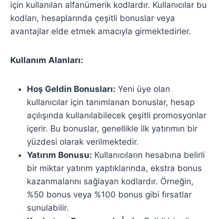
için kullanılan alfanümerik kodlardır. Kullanıcılar bu
kodları, hesaplarında çeşitli bonuslar veya
avantajlar elde etmek amacıyla girmektedirler.
Kullanım Alanları:
Hoş Geldin Bonusları:
Yeni üye olan
kullanıcılar için tanımlanan bonuslar, hesap
açılışında kullanılabilecek çeşitli promosyonlar
içerir. Bu bonuslar, genellikle ilk yatırımın bir
yüzdesi olarak verilmektedir.
Yatırım Bonusu:
Kullanıcıların hesabına belirli
bir miktar yatırım yaptıklarında, ekstra bonus
kazanmalarını sağlayan kodlardır. Örneğin,
%50 bonus veya %100 bonus gibi fırsatlar
sunulabilir.