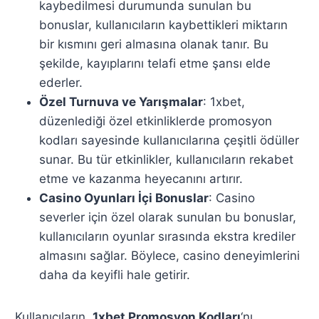
kaybedilmesi durumunda sunulan bu
bonuslar, kullanıcıların kaybettikleri miktarın
bir kısmını geri almasına olanak tanır. Bu
şekilde, kayıplarını telafi etme şansı elde
ederler.
Özel Turnuva ve Yarışmalar
: 1xbet,
düzenlediği özel etkinliklerde promosyon
kodları sayesinde kullanıcılarına çeşitli ödüller
sunar. Bu tür etkinlikler, kullanıcıların rekabet
etme ve kazanma heyecanını artırır.
Casino Oyunları İçi Bonuslar
: Casino
severler için özel olarak sunulan bu bonuslar,
kullanıcıların oyunlar sırasında ekstra krediler
almasını sağlar. Böylece, casino deneyimlerini
daha da keyifli hale getirir.
Kullanıcıların,
1xbet Promosyon Kodları
‘nı