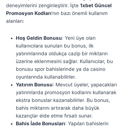
deneyimlerini zenginleştirir. İşte
1xbet Güncel
Promosyon Kodları
‘nın bazı önemli kullanım
alanları:
Hoş Geldin Bonusu
: Yeni üye olan
kullanıcılara sunulan bu bonus, ilk
yatırımlarında oldukça cazip bir miktarın
üzerine eklenmesini sağlar. Kullanıcılar, bu
bonusu spor bahislerinde ya da casino
oyunlarında kullanabilirler.
Yatırım Bonusu
: Mevcut üyeler, yapacakları
yatırımlarda promosyon kodlarını kullanarak
ekstra bonuslar kazanabilirler. Bu bonus,
bahis miktarını artırarak daha büyük
kazançlar elde etme fırsatı sunar.
Bahis İade Bonusları
: Yapılan bahislerin