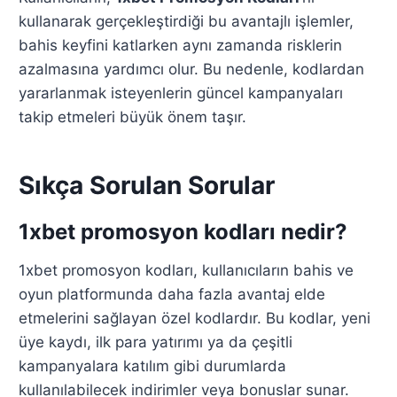
kullanarak gerçekleştirdiği bu avantajlı işlemler,
bahis keyfini katlarken aynı zamanda risklerin
azalmasına yardımcı olur. Bu nedenle, kodlardan
yararlanmak isteyenlerin güncel kampanyaları
takip etmeleri büyük önem taşır.
Sıkça Sorulan Sorular
1xbet promosyon kodları nedir?
1xbet promosyon kodları, kullanıcıların bahis ve
oyun platformunda daha fazla avantaj elde
etmelerini sağlayan özel kodlardır. Bu kodlar, yeni
üye kaydı, ilk para yatırımı ya da çeşitli
kampanyalara katılım gibi durumlarda
kullanılabilecek indirimler veya bonuslar sunar.