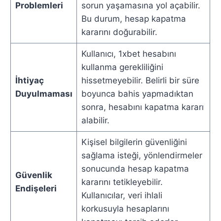
Problemleri
sorun yaşamasına yol açabilir.
Bu durum, hesap kapatma
kararını doğurabilir.
Kullanıcı, 1xbet hesabını
kullanma gerekliliğini
İhtiyaç
hissetmeyebilir. Belirli bir süre
Duyulmaması
boyunca bahis yapmadıktan
sonra, hesabını kapatma kararı
alabilir.
Kişisel bilgilerin güvenliğini
sağlama isteği, yönlendirmeler
sonucunda hesap kapatma
Güvenlik
kararını tetikleyebilir.
Endişeleri
Kullanıcılar, veri ihlali
korkusuyla hesaplarını