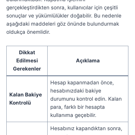
gerçekleştirdikten sonra, kullanıcılar için çeşitli
sonuçlar ve yükümlülükler doğabilir. Bu nedenle
aşağıdaki maddeleri göz önünde bulundurmak
oldukça önemlidir.
Dikkat
Edilmesi
Açıklama
Gerekenler
Hesap kapanmadan önce,
hesabınızdaki bakiye
Kalan Bakiye
durumunu kontrol edin. Kalan
Kontrolü
para, farklı bir hesapta
kullanıma geçebilir.
Hesabınız kapandıktan sonra,