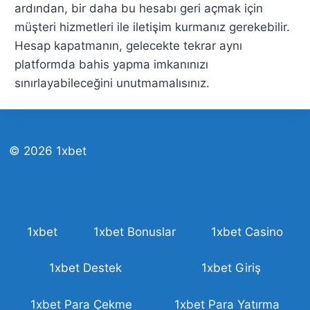
ardından, bir daha bu hesabı geri açmak için
müşteri hizmetleri ile iletişim kurmanız gerekebilir.
Hesap kapatmanın, gelecekte tekrar aynı
platformda bahis yapma imkanınızı
sınırlayabileceğini unutmamalısınız.
© 2026 1xbet
1xbet
1xbet Bonuslar
1xbet Casino
1xbet Destek
1xbet Giriş
1xbet Para Çekme
1xbet Para Yatırma