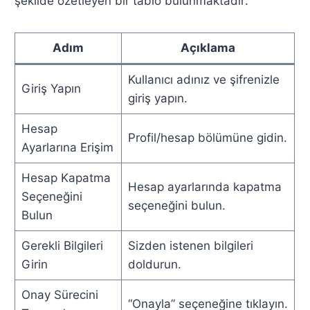
şekilde özetleyen bir tablo bulunmaktadır:
Adım
Açıklama
Kullanıcı adınız ve şifrenizle
Giriş Yapın
giriş yapın.
Hesap
Profil/hesap bölümüne gidin.
Ayarlarına Erişim
Hesap Kapatma
Hesap ayarlarında kapatma
Seçeneğini
seçeneğini bulun.
Bulun
Gerekli Bilgileri
Sizden istenen bilgileri
Girin
doldurun.
Onay Sürecini
“Onayla” seçeneğine tıklayın.