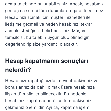
açma talebinde bulunabilirsiniz. Ancak, hesabınızı
geri açma süreci tüm durumlarda garanti edilmez.
Hesabınızı açmak için müşteri hizmetleri ile
iletişime geçmeli ve neden hesabınızı tekrar
açmak istediğinizi belirtmelisiniz. Müşteri
temsilcisi, bu talebin uygun olup olmadığını
değerlendirip size yardımcı olacaktır.
Hesap kapatmanın sonuçları
nelerdir?
Hesabınızı kapattığınızda, mevcut bakiyeniz ve
bonuslarınız da dahil olmak üzere hesabınıza
ilişkin tüm bilgiler silinecektir. Bu nedenle,
hesabınızı kapatmadan önce tüm bakiyenizi
çekmeniz önemlidir. Ayrıca, kapatma işlemi