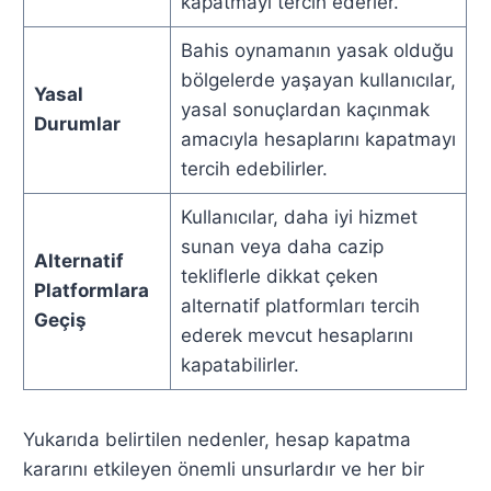
kapatmayı tercih ederler.
Bahis oynamanın yasak olduğu
bölgelerde yaşayan kullanıcılar,
Yasal
yasal sonuçlardan kaçınmak
Durumlar
amacıyla hesaplarını kapatmayı
tercih edebilirler.
Kullanıcılar, daha iyi hizmet
sunan veya daha cazip
Alternatif
tekliflerle dikkat çeken
Platformlara
alternatif platformları tercih
Geçiş
ederek mevcut hesaplarını
kapatabilirler.
Yukarıda belirtilen nedenler, hesap kapatma
kararını etkileyen önemli unsurlardır ve her bir