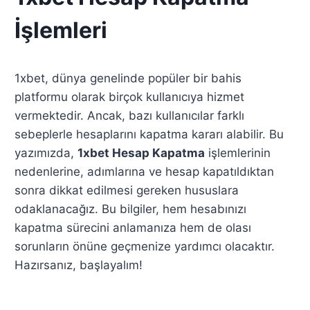
İşlemleri
1xbet, dünya genelinde popüler bir bahis
platformu olarak birçok kullanıcıya hizmet
vermektedir. Ancak, bazı kullanıcılar farklı
sebeplerle hesaplarını kapatma kararı alabilir. Bu
yazımızda,
1xbet Hesap Kapatma
işlemlerinin
nedenlerine, adımlarına ve hesap kapatıldıktan
sonra dikkat edilmesi gereken hususlara
odaklanacağız. Bu bilgiler, hem hesabınızı
kapatma sürecini anlamanıza hem de olası
sorunların önüne geçmenize yardımcı olacaktır.
Hazırsanız, başlayalım!