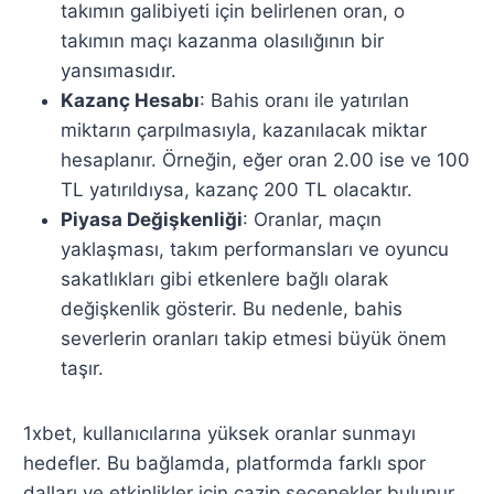
takımın galibiyeti için belirlenen oran, o
takımın maçı kazanma olasılığının bir
yansımasıdır.
Kazanç Hesabı
: Bahis oranı ile yatırılan
miktarın çarpılmasıyla, kazanılacak miktar
hesaplanır. Örneğin, eğer oran 2.00 ise ve 100
TL yatırıldıysa, kazanç 200 TL olacaktır.
Piyasa Değişkenliği
: Oranlar, maçın
yaklaşması, takım performansları ve oyuncu
sakatlıkları gibi etkenlere bağlı olarak
değişkenlik gösterir. Bu nedenle, bahis
severlerin oranları takip etmesi büyük önem
taşır.
1xbet, kullanıcılarına yüksek oranlar sunmayı
hedefler. Bu bağlamda, platformda farklı spor
dalları ve etkinlikler için cazip seçenekler bulunur.