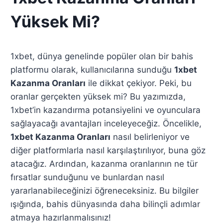
Yüksek Mi?
1xbet, dünya genelinde popüler olan bir bahis
platformu olarak, kullanıcılarına sunduğu
1xbet
Kazanma Oranları
ile dikkat çekiyor. Peki, bu
oranlar gerçekten yüksek mi? Bu yazımızda,
1xbet’in kazandırma potansiyelini ve oyunculara
sağlayacağı avantajları inceleyeceğiz. Öncelikle,
1xbet Kazanma Oranları
nasıl belirleniyor ve
diğer platformlarla nasıl karşılaştırılıyor, buna göz
atacağız. Ardından, kazanma oranlarının ne tür
fırsatlar sunduğunu ve bunlardan nasıl
yararlanabileceğinizi öğreneceksiniz. Bu bilgiler
ışığında, bahis dünyasında daha bilinçli adımlar
atmaya hazırlanmalısınız!