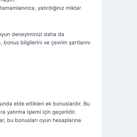
 tamamlanınca, yatırdığınız miktar
e oyun deneyiminizi daha da
, bonus bilgilerini ve çevrim şartlarını
sında elde ettikleri ek bonuslardır. Bu
ra yatırma işlemi için geçerlidir.
ar, bu bonusları oyun hesaplarına