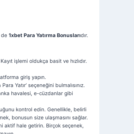
i de
1xbet Para Yatırma Bonusları
dır.
Kayıt işlemi oldukça basit ve hızlıdır.
latforma giriş yapın.
 Para Yatır’ seçeneğini bulmalısınız.
anka havalesi, e-cüzdanlar gibi
ğunu kontrol edin. Genellikle, belirli
etmek, bonusun size ulaşmasını sağlar.
i aktif hale getirin. Birçok seçenek,
tmayın.