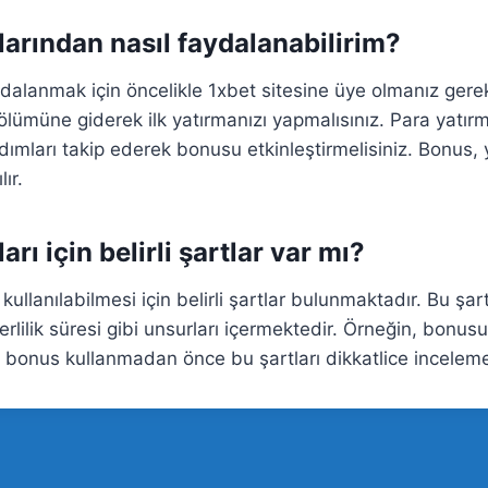
arından nasıl faydalanabilirim?
alanmak için öncelikle 1xbet sitesine üye olmanız gerek
lümüne giderek ilk yatırmanızı yapmalısınız. Para yatır
ımları takip ederek bonusu etkinleştirmelisiniz. Bonus, 
ır.
rı için belirli şartlar var mı?
kullanılabilmesi için belirli şartlar bulunmaktadır. Bu şa
erlilik süresi gibi unsurları içermektedir. Örneğin, bonus
arın bonus kullanmadan önce bu şartları dikkatlice inceleme