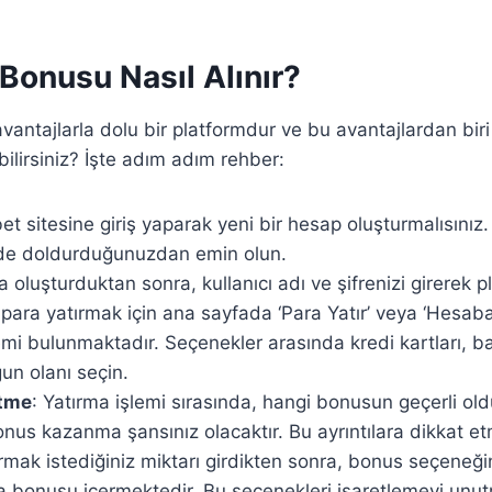
 Bonusu Nasıl Alınır?
 avantajlarla dolu bir platformdur ve bu avantajlardan bir
ilirsiniz? İşte adım adım rehber:
bet sitesine giriş yaparak yeni bir hesap oluşturmalısınız. 
ekilde doldurduğunuzdan emin olun.
a oluşturduktan sonra, kullanıcı adı ve şifrenizi girerek p
para yatırmak için ana sayfada ‘Para Yatır’ veya ‘Hesaba
mi bulunmaktadır. Seçenekler arasında kredi kartları, b
gun olanı seçin.
Etme
: Yatırma işlemi sırasında, hangi bonusun geçerli oldu
 bonus kazanma şansınız olacaktır. Bu ayrıntılara dikkat 
ırmak istediğiniz miktarı girdikten sonra, bonus seçeneğin
a bonusu içermektedir. Bu seçenekleri işaretlemeyi unu