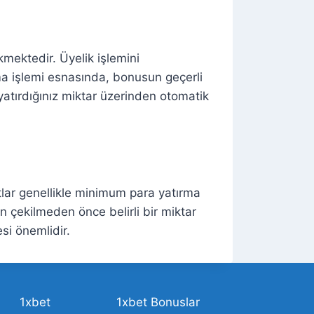
mektedir. Üyelik işlemini
ma işlemi esnasında, bonusun geçerli
yatırdığınız miktar üzerinden otomatik
rtlar genellikle minimum para yatırma
un çekilmeden önce belirli bir miktar
si önemlidir.
1xbet
1xbet Bonuslar