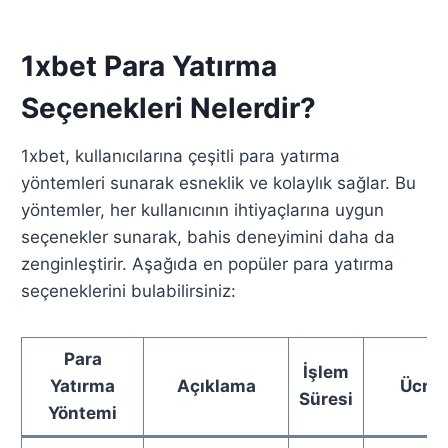
1xbet Para Yatırma
Seçenekleri Nelerdir?
1xbet, kullanıcılarına çeşitli para yatırma
yöntemleri sunarak esneklik ve kolaylık sağlar. Bu
yöntemler, her kullanıcının ihtiyaçlarına uygun
seçenekler sunarak, bahis deneyimini daha da
zenginleştirir. Aşağıda en popüler para yatırma
seçeneklerini bulabilirsiniz:
Para
İşlem
Yatırma
Açıklama
Ücret
Süresi
Yöntemi