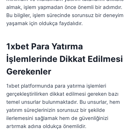
almak, işlem yapmadan önce önemli bir adımdır.
Bu bilgiler, işlem sürecinde sorunsuz bir deneyim
yaşamak için oldukça faydalıdır.
1xbet Para Yatırma
İşlemlerinde Dikkat Edilmesi
Gerekenler
1xbet platformunda para yatırma işlemleri
gerçekleştirilirken dikkat edilmesi gereken bazı
temel unsurlar bulunmaktadır. Bu unsurlar, hem
yatırım süreçlerinizin sorunsuz bir şekilde
ilerlemesini sağlamak hem de güvenliğinizi
artırmak adına oldukça önemlidir.