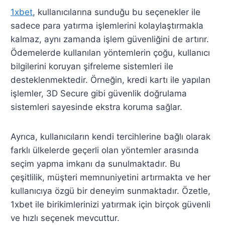
1xbet
, kullanıcılarına sunduğu bu seçenekler ile
sadece para yatırma işlemlerini kolaylaştırmakla
kalmaz, aynı zamanda işlem güvenliğini de artırır.
Ödemelerde kullanılan yöntemlerin çoğu, kullanıcı
bilgilerini koruyan şifreleme sistemleri ile
desteklenmektedir. Örneğin, kredi kartı ile yapılan
işlemler, 3D Secure gibi güvenlik doğrulama
sistemleri sayesinde ekstra koruma sağlar.
Ayrıca, kullanıcıların kendi tercihlerine bağlı olarak
farklı ülkelerde geçerli olan yöntemler arasında
seçim yapma imkanı da sunulmaktadır. Bu
çeşitlilik, müşteri memnuniyetini artırmakta ve her
kullanıcıya özgü bir deneyim sunmaktadır. Özetle,
1xbet ile birikimlerinizi yatırmak için birçok güvenli
ve hızlı seçenek mevcuttur.