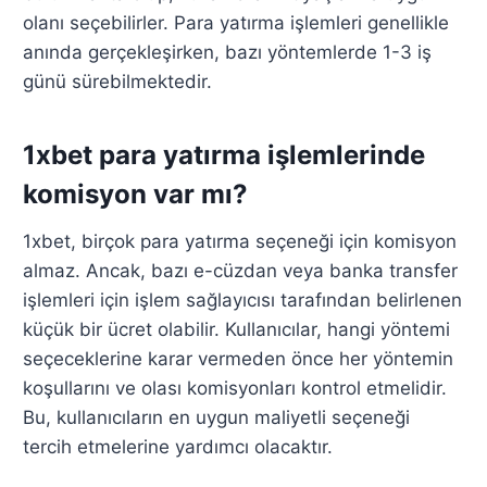
olanı seçebilirler. Para yatırma işlemleri genellikle
anında gerçekleşirken, bazı yöntemlerde 1-3 iş
günü sürebilmektedir.
1xbet para yatırma işlemlerinde
komisyon var mı?
1xbet, birçok para yatırma seçeneği için komisyon
almaz. Ancak, bazı e-cüzdan veya banka transfer
işlemleri için işlem sağlayıcısı tarafından belirlenen
küçük bir ücret olabilir. Kullanıcılar, hangi yöntemi
seçeceklerine karar vermeden önce her yöntemin
koşullarını ve olası komisyonları kontrol etmelidir.
Bu, kullanıcıların en uygun maliyetli seçeneği
tercih etmelerine yardımcı olacaktır.