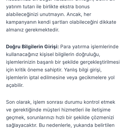
yatırım tutarı ile birlikte ekstra bonus
alabileceğinizi unutmayın. Ancak, her
kampanyanın kendi şartları olabileceğini dikkate
almanız gerekmektedir.
Doğru Bilgilerin Girişi:
Para yatırma işlemlerinde
kullanacağınız kişisel bilgilerin doğruluğu,
işlemlerinizin başarılı bir şekilde gerçekleştirilmesi
için kritik öneme sahiptir. Yanlış bilgi girişi,
işlemlerin iptal edilmesine veya gecikmelere yol
açabilir.
Son olarak, işlem sonrası durumu kontrol etmek
ve gerektiğinde müşteri hizmetleri ile iletişime
geçmek, sorunlarınızı hızlı bir şekilde çözmenizi
sağlayacaktır. Bu nedenlerle, yukarıda belirtilen