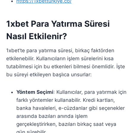
https://1xbetturkiye.co/
1xbet Para Yatırma Süresi
Nasıl Etkilenir?
1xbet’te para yatırma süresi, birkaç faktörden
etkilenebilir. Kullanıcıların işlem sürelerini kısa
tutabilmesi için bu etkenleri bilmesi önemlidir. İşte
bu süreyi etkileyen başlıca unsurlar:
Yöntem Seçimi
: Kullanıcılar, para yatırmak için
farklı yöntemler kullanabilir. Kredi kartları,
banka havaleleri, e-cüzdanlar gibi seçenekler
arasında bazıları anında işlem
gerçekleştirirken, bazıları birkaç saat veya
gün sürebilir.