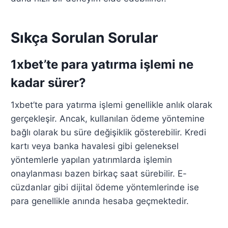
Sıkça Sorulan Sorular
1xbet’te para yatırma işlemi ne
kadar sürer?
1xbet’te para yatırma işlemi genellikle anlık olarak
gerçekleşir. Ancak, kullanılan ödeme yöntemine
bağlı olarak bu süre değişiklik gösterebilir. Kredi
kartı veya banka havalesi gibi geleneksel
yöntemlerle yapılan yatırımlarda işlemin
onaylanması bazen birkaç saat sürebilir. E-
cüzdanlar gibi dijital ödeme yöntemlerinde ise
para genellikle anında hesaba geçmektedir.