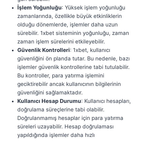
İşlem Yoğunluğu
: Yüksek işlem yoğunluğu
zamanlarında, özellikle büyük etkinliklerin
olduğu dönemlerde, işlemler daha uzun
sürebilir. 1xbet sisteminin yoğunluğu, zaman
zaman işlem sürelerini etkileyebilir.
Güvenlik Kontrolleri
: 1xbet, kullanıcı
güvenliğini ön planda tutar. Bu nedenle, bazı
işlemler güvenlik kontrollerine tabi tutulabilir.
Bu kontroller, para yatırma işlemini
geciktirebilir ancak kullanıcının bilgilerinin
güvenliğini sağlamaktadır.
Kullanıcı Hesap Durumu
: Kullanıcı hesapları,
doğrulama süreçlerine tabi olabilir.
Doğrulanmamış hesaplar için para yatırma
süreleri uzayabilir. Hesap doğrulaması
yapıldığında işlemler daha hızlı