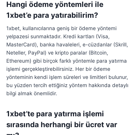
Hangi ödeme yöntemleri ile
1xbet’e para yatırabilirim?
1xbet, kullanıcılarına geniş bir ödeme yöntemi
yelpazesi sunmaktadır. Kredi kartları (Visa,
MasterCard), banka havaleleri, e-cüzdanlar (Skrill,
Neteller, PayPal) ve kripto paralar (Bitcoin,
Ethereum) gibi birçok farklı yöntemle para yatırma
işlemi gerçekleştirebilirsiniz. Her bir ödeme
yönteminin kendi işlem süreleri ve limitleri bulunur,
bu yüzden tercih ettiğiniz yöntem hakkında detaylı
bilgi almak önemlidir.
1xbet’te para yatırma işlemi
sırasında herhangi bir ücret var