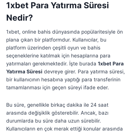
1xbet Para Yatırma Süresi
Nedir?
1xbet, online bahis dünyasında popülaritesiyle ön
plana çıkan bir platformdur. Kullanıcılar, bu
platform üzerinden çeşitli oyun ve bahis
seçeneklerine katılmak için hesaplarına para
yatırmaları gerekmektedir. İşte burada
1xbet Para
Yatırma Süresi
devreye girer. Para yatırma süresi,
bir kullanıcının hesabına yaptığı para transferinin
tamamlanması için geçen süreyi ifade eder.
Bu süre, genellikle birkaç dakika ile 24 saat
arasında değişiklik gösterebilir. Ancak, bazı
durumlarda bu süre daha uzun sürebilir.
Kullanıcıların en çok merak ettiği konular arasında