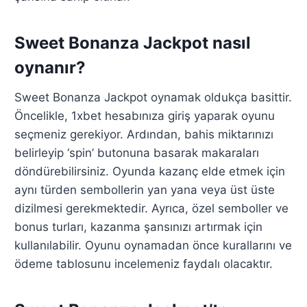
Sweet Bonanza Jackpot nasıl
oynanır?
Sweet Bonanza Jackpot oynamak oldukça basittir.
Öncelikle, 1xbet hesabınıza giriş yaparak oyunu
seçmeniz gerekiyor. Ardından, bahis miktarınızı
belirleyip ‘spin’ butonuna basarak makaraları
döndürebilirsiniz. Oyunda kazanç elde etmek için
aynı türden sembollerin yan yana veya üst üste
dizilmesi gerekmektedir. Ayrıca, özel semboller ve
bonus turları, kazanma şansınızı artırmak için
kullanılabilir. Oyunu oynamadan önce kurallarını ve
ödeme tablosunu incelemeniz faydalı olacaktır.