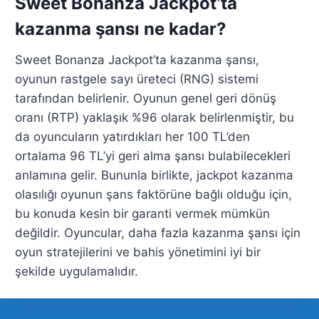
Sweet Bonanza Jackpot’ta
kazanma şansı ne kadar?
Sweet Bonanza Jackpot’ta kazanma şansı,
oyunun rastgele sayı üreteci (RNG) sistemi
tarafından belirlenir. Oyunun genel geri dönüş
oranı (RTP) yaklaşık %96 olarak belirlenmiştir, bu
da oyuncuların yatırdıkları her 100 TL’den
ortalama 96 TL’yi geri alma şansı bulabilecekleri
anlamına gelir. Bununla birlikte, jackpot kazanma
olasılığı oyunun şans faktörüne bağlı olduğu için,
bu konuda kesin bir garanti vermek mümkün
değildir. Oyuncular, daha fazla kazanma şansı için
oyun stratejilerini ve bahis yönetimini iyi bir
şekilde uygulamalıdır.