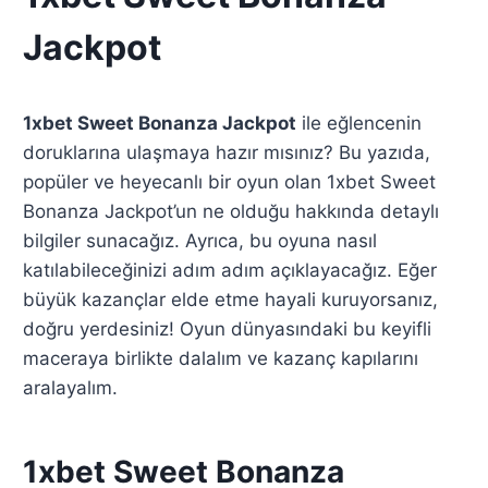
Jackpot
1xbet Sweet Bonanza Jackpot
ile eğlencenin
doruklarına ulaşmaya hazır mısınız? Bu yazıda,
popüler ve heyecanlı bir oyun olan 1xbet Sweet
Bonanza Jackpot’un ne olduğu hakkında detaylı
bilgiler sunacağız. Ayrıca, bu oyuna nasıl
katılabileceğinizi adım adım açıklayacağız. Eğer
büyük kazançlar elde etme hayali kuruyorsanız,
doğru yerdesiniz! Oyun dünyasındaki bu keyifli
maceraya birlikte dalalım ve kazanç kapılarını
aralayalım.
1xbet Sweet Bonanza