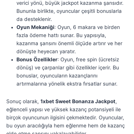
verici yönü, büyük jackpot kazanma şansıdır.
Bununla birlikte, oyuncular çeşitli bonuslarla
da desteklenir.
Oyun Mekaniği
: Oyun, 6 makara ve birden
fazla ödeme hattı sunar. Bu yapısıyla,
kazanma şansını önemli ölçüde artırır ve her
dönüşte heyecan yaratır.
Bonus Özellikler
: Oyun, free spin (ücretsiz
dönüş) ve çarpanlar gibi özellikler içerir. Bu
bonuslar, oyuncuların kazançlarını
artırmalarına yönelik ekstra fırsatlar sunar.
Sonuç olarak,
1xbet Sweet Bonanza Jackpot
,
eğlenceli yapısı ve yüksek kazanç potansiyeli ile
birçok oyuncunun ilgisini çekmektedir. Oyuncular,
bu oyun aracılığıyla hem eğlenme hem de kazanç
elde etme şansını yakalayabilirler.