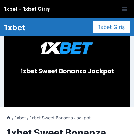
Skip
1xbet
-
1xbet
Giriş
to
content
1xbet
1xbet Giriş
/
1xbet
/
1xbet Sweet Bonanza Jackpot
1xbet Sweet Bonanza