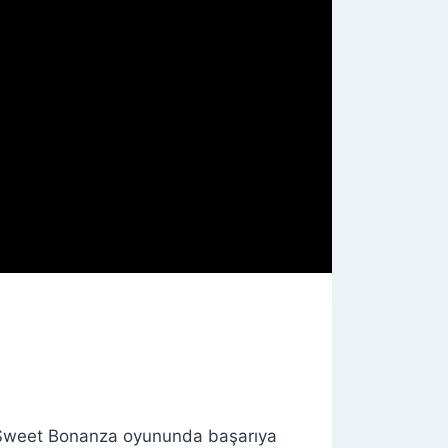
da, Sweet Bonanza oyununda başarıya