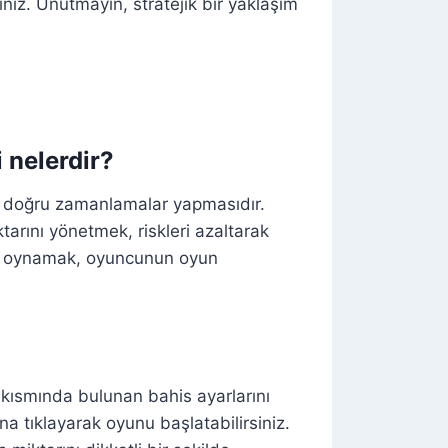
iniz. Unutmayın, stratejik bir yaklaşım
 nelerdir?
e doğru zamanlamalar yapmasıdır.
arını yönetmek, riskleri azaltarak
le oynamak, oyuncunun oyun
 kısmında bulunan bahis ayarlarını
una tıklayarak oyunu başlatabilirsiniz.