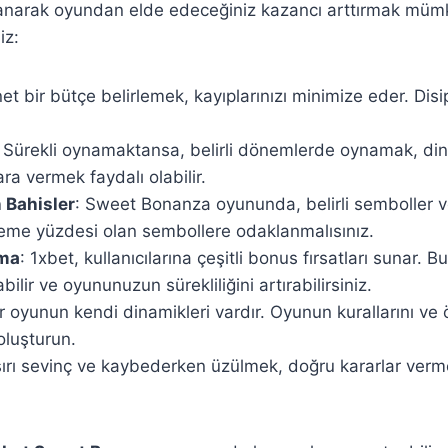
anarak oyundan elde edeceğiniz kazancı arttırmak mümk
iz:
t bir bütçe belirlemek, kayıplarınızı minimize eder. Disipl
: Sürekli oynamaktansa, belirli dönemlerde oynamak, dinç
ara vermek faydalı olabilir.
 Bahisler
: Sweet Bonanza oyununda, belirli semboller v
deme yüzdesi olan sembollere odaklanmalısınız.
nma
: 1xbet, kullanıcılarına çeşitli bonus fırsatları sunar. B
lir ve oyununuzun sürekliliğini artırabilirsiniz.
r oyunun kendi dinamikleri vardır. Oyunun kurallarını ve 
 oluşturun.
şırı sevinç ve kaybederken üzülmek, doğru kararlar verm