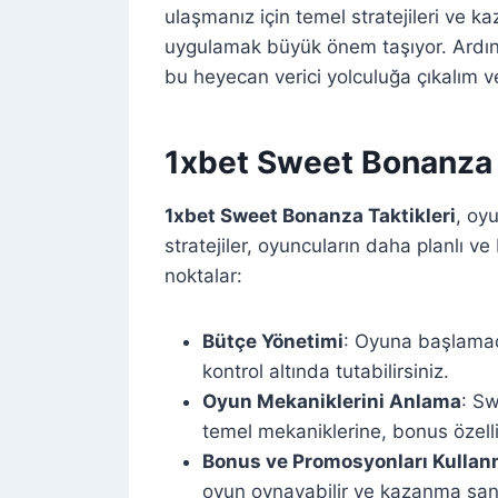
ulaşmanız için temel stratejileri ve k
uygulamak büyük önem taşıyor. Ardından
bu heyecan verici yolculuğa çıkalım ve
1xbet Sweet Bonanza T
1xbet Sweet Bonanza Taktikleri
, oy
stratejiler, oyuncuların daha planlı v
noktalar:
Bütçe Yönetimi
: Oyuna başlamada
kontrol altında tutabilirsiniz.
Oyun Mekaniklerini Anlama
: Sw
temel mekaniklerine, bonus özell
Bonus ve Promosyonları Kulla
oyun oynayabilir ve kazanma şansın