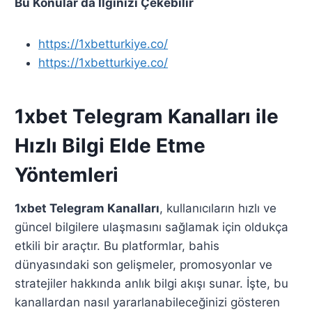
Bu Konular da İlginizi Çekebilir
https://1xbetturkiye.co/
https://1xbetturkiye.co/
1xbet Telegram Kanalları ile
Hızlı Bilgi Elde Etme
Yöntemleri
1xbet Telegram Kanalları
, kullanıcıların hızlı ve
güncel bilgilere ulaşmasını sağlamak için oldukça
etkili bir araçtır. Bu platformlar, bahis
dünyasındaki son gelişmeler, promosyonlar ve
stratejiler hakkında anlık bilgi akışı sunar. İşte, bu
kanallardan nasıl yararlanabileceğinizi gösteren