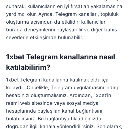
sunarak, kullanıcıların en iyi fırsatları yakalamasına
yardımcı olur. Ayrıca, Telegram kanalları, topluluk
oluşturma açısından da etkilidir; kullanıcılar
burada deneyimlerini paylaşabilir ve diğer bahis
severlerle etkileşimde bulunabilir.
1xbet Telegram kanallarına nasıl
katılabilirim?
1xbet Telegram kanallarına katılmak oldukça
kolaydır. Öncelikle, Telegram uygulamasını indirip
hesabınızı oluşturmalısınız. Ardından, 1xbet’in
resmi web sitesinde veya sosyal medya
hesaplarında paylaşılan kanal bağlantısını
bulabilirsiniz. Bu bağlantıya tıkladığınızda,
doğrudan ilgili kanala yönlendirilirsiniz. Son olarak,