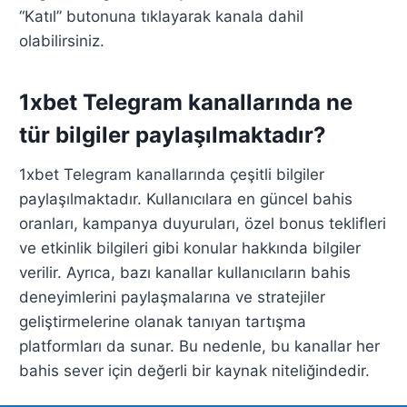
“Katıl” butonuna tıklayarak kanala dahil
olabilirsiniz.
1xbet Telegram kanallarında ne
tür bilgiler paylaşılmaktadır?
1xbet Telegram kanallarında çeşitli bilgiler
paylaşılmaktadır. Kullanıcılara en güncel bahis
oranları, kampanya duyuruları, özel bonus teklifleri
ve etkinlik bilgileri gibi konular hakkında bilgiler
verilir. Ayrıca, bazı kanallar kullanıcıların bahis
deneyimlerini paylaşmalarına ve stratejiler
geliştirmelerine olanak tanıyan tartışma
platformları da sunar. Bu nedenle, bu kanallar her
bahis sever için değerli bir kaynak niteliğindedir.