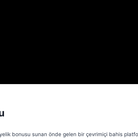
u
r üyelik bonusu sunan önde gelen bir çevrimiçi bahis pla