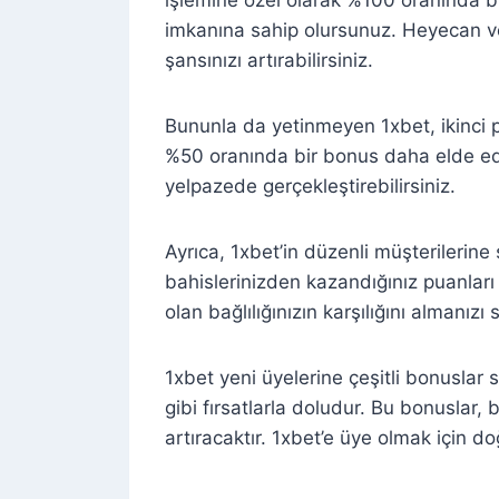
imkanına sahip olursunuz. Heyecan ve
şansınızı artırabilirsiniz.
Bununla da yetinmeyen 1xbet, ikinci pa
%50 oranında bir bonus daha elde edeb
yelpazede gerçekleştirebilirsiniz.
Ayrıca, 1xbet’in düzenli müşterileri
bahislerinizden kazandığınız puanları b
olan bağlılığınızın karşılığını almanızı 
1xbet yeni üyelerine çeşitli bonuslar
gibi fırsatlarla doludur. Bu bonuslar
artıracaktır. 1xbet’e üye olmak için d