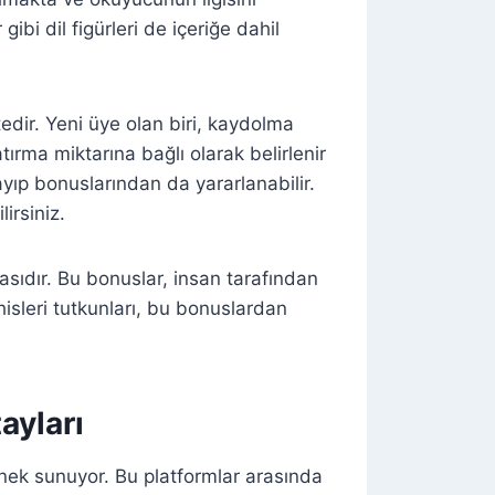
ibi dil figürleri de içeriğe dahil
tedir. Yeni üye olan biri, kaydolma
ırma miktarına bağlı olarak belirlenir
ayıp bonuslarından da yararlanabilir.
irsiniz.
tasıdır. Bu bonuslar, insan tarafından
isleri tutkunları, bu bonuslardan
ayları
enek sunuyor. Bu platformlar arasında