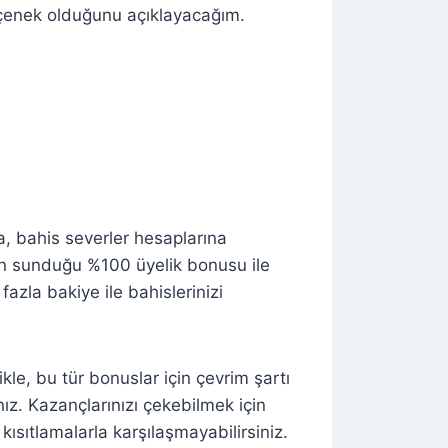
seçenek olduğunu açıklayacağım.
la, bahis severler hesaplarına
t’in sunduğu %100 üyelik bonusu ile
azla bakiye ile bahislerinizi
kle, bu tür bonuslar için çevrim şartı
ız. Kazançlarınızı çekebilmek için
ısıtlamalarla karşılaşmayabilirsiniz.