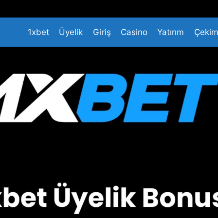
1xbet
Üyelik
Giriş
Casino
Yatırım
Çeki