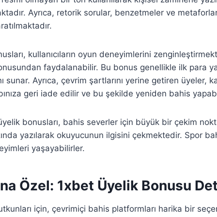
ktadır. Ayrıca, retorik sorular, benzetmeler ve metaforlar g
ratılmaktadır.
nusları, kullanıcıların oyun deneyimlerini zenginleştirmek
usundan faydalanabilir. Bu bonus genellikle ilk para yat
 sunar. Ayrıca, çevrim şartlarını yerine getiren üyeler, k
ınıza geri iade edilir ve bu şekilde yeniden bahis yapabil
 üyelik bonusları, bahis severler için büyük bir çekim nok
ında yazılarak okuyucunun ilgisini çekmektedir. Spor bah
imleri yaşayabilirler.
a Özel: 1xbet Üyelik Bonusu Det
kunları için, çevrimiçi bahis platformları harika bir seç