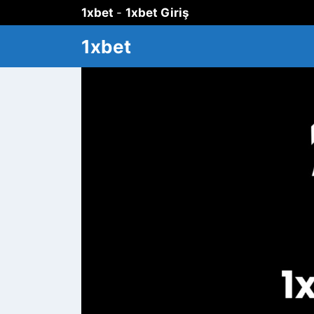
Skip
1xbet
-
1xbet
Giriş
to
1xbet
content