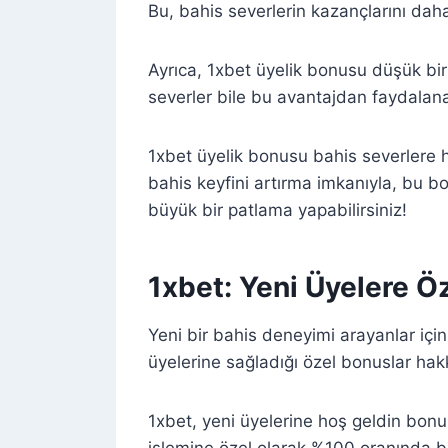
Bu, bahis severlerin kazançlarını daha 
Ayrıca, 1xbet üyelik bonusu düşük bir
severler bile bu avantajdan faydalanab
1xbet üyelik bonusu bahis severlere he
bahis keyfini artırma imkanıyla, bu b
büyük bir patlama yapabilirsiniz!
1xbet: Yeni Üyelere Öz
Yeni bir bahis deneyimi arayanlar için
üyelerine sağladığı özel bonuslar hak
1xbet, yeni üyelerine hoş geldin bon
işlemine özel olarak %100 oranında b