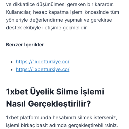
ve dikkatlice düşünülmesi gereken bir karardır.
Kullanıcılar, hesap kapatma işlemi öncesinde tüm
yönleriyle değerlendirme yapmalı ve gerekirse
destek ekibiyle iletişime geçmelidir.
Benzer İçerikler
https://1xbetturkiye.co/
https://1xbetturkiye.co/
1xbet Üyelik Silme İşlemi
Nasıl Gerçekleştirilir?
1xbet platformunda hesabınızı silmek isterseniz,
işlemi birkaç basit adımda gerçekleştirebilirsiniz.