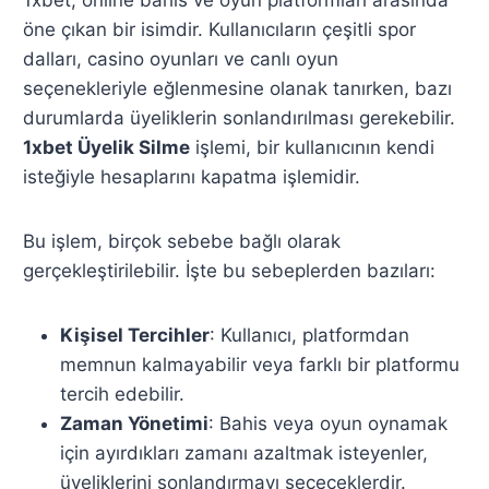
öne çıkan bir isimdir. Kullanıcıların çeşitli spor
dalları, casino oyunları ve canlı oyun
seçenekleriyle eğlenmesine olanak tanırken, bazı
durumlarda üyeliklerin sonlandırılması gerekebilir.
1xbet Üyelik Silme
işlemi, bir kullanıcının kendi
isteğiyle hesaplarını kapatma işlemidir.
Bu işlem, birçok sebebe bağlı olarak
gerçekleştirilebilir. İşte bu sebeplerden bazıları:
Kişisel Tercihler
: Kullanıcı, platformdan
memnun kalmayabilir veya farklı bir platformu
tercih edebilir.
Zaman Yönetimi
: Bahis veya oyun oynamak
için ayırdıkları zamanı azaltmak isteyenler,
üyeliklerini sonlandırmayı seçeceklerdir.