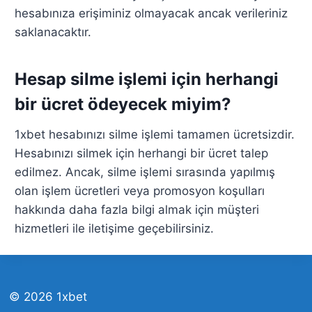
hesabınıza erişiminiz olmayacak ancak verileriniz
saklanacaktır.
Hesap silme işlemi için herhangi
bir ücret ödeyecek miyim?
1xbet hesabınızı silme işlemi tamamen ücretsizdir.
Hesabınızı silmek için herhangi bir ücret talep
edilmez. Ancak, silme işlemi sırasında yapılmış
olan işlem ücretleri veya promosyon koşulları
hakkında daha fazla bilgi almak için müşteri
hizmetleri ile iletişime geçebilirsiniz.
© 2026 1xbet