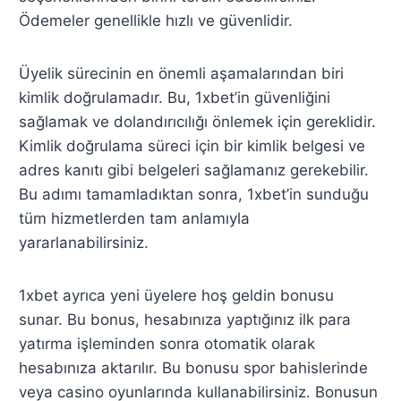
Ödemeler genellikle hızlı ve güvenlidir.
Üyelik sürecinin en önemli aşamalarından biri
kimlik doğrulamadır. Bu, 1xbet’in güvenliğini
sağlamak ve dolandırıcılığı önlemek için gereklidir.
Kimlik doğrulama süreci için bir kimlik belgesi ve
adres kanıtı gibi belgeleri sağlamanız gerekebilir.
Bu adımı tamamladıktan sonra, 1xbet’in sunduğu
tüm hizmetlerden tam anlamıyla
yararlanabilirsiniz.
1xbet ayrıca yeni üyelere hoş geldin bonusu
sunar. Bu bonus, hesabınıza yaptığınız ilk para
yatırma işleminden sonra otomatik olarak
hesabınıza aktarılır. Bu bonusu spor bahislerinde
veya casino oyunlarında kullanabilirsiniz. Bonusun