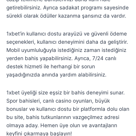
getirebilirsiniz. Ayrıca sadakat programı sayesinde
sürekli olarak ödüller kazanma şansınız da vardır.
1xbet’in kullanıcı dostu arayüzü ve güvenli ödeme
seçenekleri, kullanıcı deneyimini daha da geliştirir.
Mobil uyumluluğuyla istediğiniz zaman istediğiniz
yerden bahis yapabilirsiniz. Ayrıca, 7/24 canlı
destek hizmeti ile herhangi bir sorun
yaşadığınızda anında yardım alabilirsiniz.
1xbet üyeliği size eşsiz bir bahis deneyimi sunar.
Spor bahisleri, canlı casino oyunları, büyük
bonuslar ve kullanıcı dostu bir platformla dolu olan
bu site, bahis tutkunlarının vazgeçilmez adresi
olmaya aday. Hemen üye olun ve avantajların
keyfini çıkarmaya başlayın!