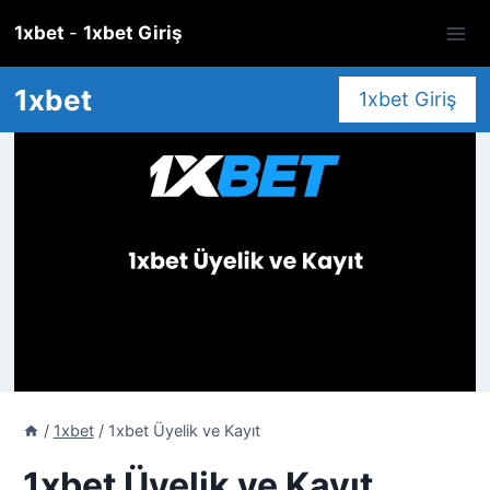
Skip
1xbet
-
1xbet
Giriş
to
content
1xbet
1xbet Giriş
/
1xbet
/
1xbet Üyelik ve Kayıt
1xbet Üyelik ve Kayıt