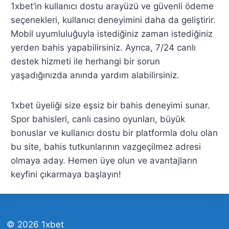
1xbet’in kullanıcı dostu arayüzü ve güvenli ödeme
seçenekleri, kullanıcı deneyimini daha da geliştirir.
Mobil uyumluluğuyla istediğiniz zaman istediğiniz
yerden bahis yapabilirsiniz. Ayrıca, 7/24 canlı
destek hizmeti ile herhangi bir sorun
yaşadığınızda anında yardım alabilirsiniz.
1xbet üyeliği size eşsiz bir bahis deneyimi sunar.
Spor bahisleri, canlı casino oyunları, büyük
bonuslar ve kullanıcı dostu bir platformla dolu olan
bu site, bahis tutkunlarının vazgeçilmez adresi
olmaya aday. Hemen üye olun ve avantajların
keyfini çıkarmaya başlayın!
© 2026 1xbet