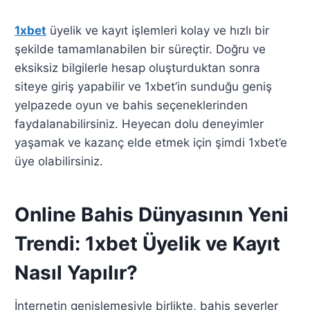
1xbet
üyelik ve kayıt işlemleri kolay ve hızlı bir
şekilde tamamlanabilen bir süreçtir. Doğru ve
eksiksiz bilgilerle hesap oluşturduktan sonra
siteye giriş yapabilir ve 1xbet’in sunduğu geniş
yelpazede oyun ve bahis seçeneklerinden
faydalanabilirsiniz. Heyecan dolu deneyimler
yaşamak ve kazanç elde etmek için şimdi 1xbet’e
üye olabilirsiniz.
Online Bahis Dünyasının Yeni
Trendi: 1xbet Üyelik ve Kayıt
Nasıl Yapılır?
İnternetin genişlemesiyle birlikte, bahis severler