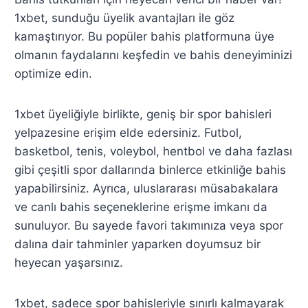
1xbet, sunduğu üyelik avantajları ile göz
kamaştırıyor. Bu popüler bahis platformuna üye
olmanın faydalarını keşfedin ve bahis deneyiminizi
optimize edin.
1xbet üyeliğiyle birlikte, geniş bir spor bahisleri
yelpazesine erişim elde edersiniz. Futbol,
basketbol, tenis, ​​voleybol, hentbol ve daha fazlası
gibi çeşitli spor dallarında binlerce etkinliğe bahis
yapabilirsiniz. Ayrıca, uluslararası müsabakalara
ve canlı bahis seçeneklerine erişme imkanı da
sunuluyor. Bu sayede favori takımınıza veya spor
dalına dair tahminler yaparken doyumsuz bir
heyecan yaşarsınız.
1xbet, sadece spor bahisleriyle sınırlı kalmayarak