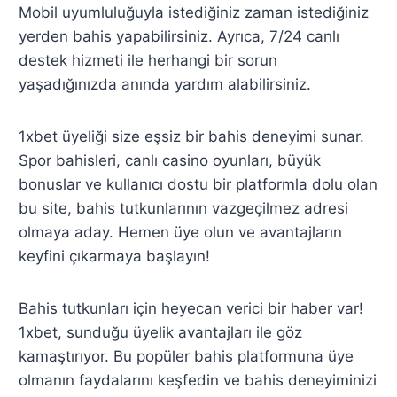
Mobil uyumluluğuyla istediğiniz zaman istediğiniz
yerden bahis yapabilirsiniz. Ayrıca, 7/24 canlı
destek hizmeti ile herhangi bir sorun
yaşadığınızda anında yardım alabilirsiniz.
1xbet üyeliği size eşsiz bir bahis deneyimi sunar.
Spor bahisleri, canlı casino oyunları, büyük
bonuslar ve kullanıcı dostu bir platformla dolu olan
bu site, bahis tutkunlarının vazgeçilmez adresi
olmaya aday. Hemen üye olun ve avantajların
keyfini çıkarmaya başlayın!
Bahis tutkunları için heyecan verici bir haber var!
1xbet, sunduğu üyelik avantajları ile göz
kamaştırıyor. Bu popüler bahis platformuna üye
olmanın faydalarını keşfedin ve bahis deneyiminizi