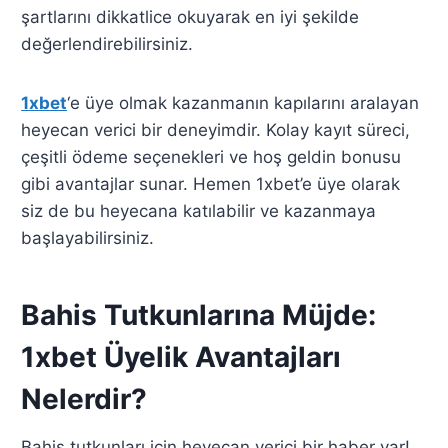
şartlarını dikkatlice okuyarak en iyi şekilde
değerlendirebilirsiniz.
1xbet
‘e üye olmak kazanmanın kapılarını aralayan
heyecan verici bir deneyimdir. Kolay kayıt süreci,
çeşitli ödeme seçenekleri ve hoş geldin bonusu
gibi avantajlar sunar. Hemen 1xbet’e üye olarak
siz de bu heyecana katılabilir ve kazanmaya
başlayabilirsiniz.
Bahis Tutkunlarına Müjde:
1xbet Üyelik Avantajları
Nelerdir?
Bahis tutkunları için heyecan verici bir haber var!