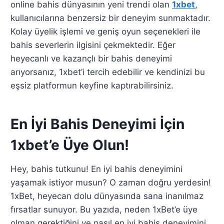
online bahis dünyasının yeni trendi olan
1xbet
,
kullanıcılarına benzersiz bir deneyim sunmaktadır.
Kolay üyelik işlemi ve geniş oyun seçenekleri ile
bahis severlerin ilgisini çekmektedir. Eğer
heyecanlı ve kazançlı bir bahis deneyimi
arıyorsanız, 1xbet’i tercih edebilir ve kendinizi bu
eşsiz platformun keyfine kaptırabilirsiniz.
En İyi Bahis Deneyimi İçin
1xbet’e Üye Olun!
Hey, bahis tutkunu! En iyi bahis deneyimini
yaşamak istiyor musun? O zaman doğru yerdesin!
1xBet, heyecan dolu dünyasında sana inanılmaz
fırsatlar sunuyor. Bu yazıda, neden 1xBet’e üye
olman gerektiğini ve nasıl en iyi bahis deneyimini