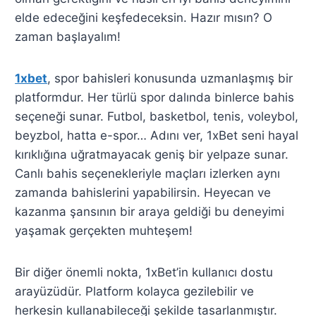
elde edeceğini keşfedeceksin. Hazır mısın? O
zaman başlayalım!
1xbet
, spor bahisleri konusunda uzmanlaşmış bir
platformdur. Her türlü spor dalında binlerce bahis
seçeneği sunar. Futbol, ​​basketbol, tenis, voleybol,
beyzbol, hatta e-spor… Adını ver, 1xBet seni hayal
kırıklığına uğratmayacak geniş bir yelpaze sunar.
Canlı bahis seçenekleriyle maçları izlerken aynı
zamanda bahislerini yapabilirsin. Heyecan ve
kazanma şansının bir araya geldiği bu deneyimi
yaşamak gerçekten muhteşem!
Bir diğer önemli nokta, 1xBet’in kullanıcı dostu
arayüzüdür. Platform kolayca gezilebilir ve
herkesin kullanabileceği şekilde tasarlanmıştır.