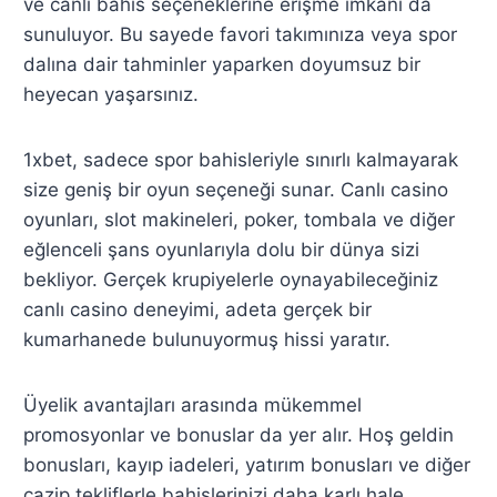
ve canlı bahis seçeneklerine erişme imkanı da
sunuluyor. Bu sayede favori takımınıza veya spor
dalına dair tahminler yaparken doyumsuz bir
heyecan yaşarsınız.
1xbet, sadece spor bahisleriyle sınırlı kalmayarak
size geniş bir oyun seçeneği sunar. Canlı casino
oyunları, slot makineleri, poker, tombala ve diğer
eğlenceli şans oyunlarıyla dolu bir dünya sizi
bekliyor. Gerçek krupiyelerle oynayabileceğiniz
canlı casino deneyimi, adeta gerçek bir
kumarhanede bulunuyormuş hissi yaratır.
Üyelik avantajları arasında mükemmel
promosyonlar ve bonuslar da yer alır. Hoş geldin
bonusları, kayıp iadeleri, yatırım bonusları ve diğer
cazip tekliflerle bahislerinizi daha karlı hale