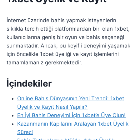
İnternet üzerinde bahis yapmak isteyenlerin
sıklıkla tercih ettiği platformlardan biri olan 1xbet,
kullanıcılarına geniş bir oyun ve bahis seçeneği
sunmaktadır. Ancak, bu keyifli deneyimi yaşamak
için öncelikle 1xbet üyeliği ve kayıt işlemlerini
tamamlamanız gerekmektedir.
İçindekiler
Online Bahis Dünyasının Yeni Trendi: 1xbet
Üyelik ve Kayıt Nasıl Yapılır?
En İyi Bahis Deneyimi İçin 1xbet’e Üye Olun!
Kazanmanın Kapılarını Aralayan 1xbet Üyelik
Süreci