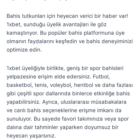
Bahis tutkunları için heyecan verici bir haber var!
1xbet, sunduğu üyelik avantajları ile göz
kamaştırıyor. Bu popüler bahis platformuna üye
olmanın faydalarını keşfedin ve bahis deneyiminizi
optimize edin.
1xbet üyeliğiyle birlikte, geniş bir spor bahisleri
yelpazesine erişim elde edersiniz. Futbol,
basketbol, tenis, ​​voleybol, hentbol ve daha fazlası
gibi çeşitli spor dallarında binlerce etkinliğe bahis
yapabilirsiniz. Ayrıca, uluslararası müsabakalara
ve canlı bahis seçeneklerine erişme imkanı da
sunuluyor. Bu sayede favori takımınıza veya spor
dalına dair tahminler yaparken doyumsuz bir
heyecan yaşarsınız.