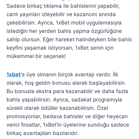
Sadece birkaç tıklama ile bahislerini yapabilir,
canlı yayınları izleyebilir ve kazancını anında
çekebilirsin. Ayrıca, 1xBet mobil uygulamasıyla
istediğin her yerden bahis yapma özgürlüğüne
sahip olursun. Eğer hareket halindeyken bile bahis
keyfini yaşamak istiyorsan, 1xBet senin için
mükemmel bir seçenek!
1xbet
‘e üye olmanın birçok avantajı vardır. İlk
olarak, hoş geldin bonusu alarak başlayabilirsin.
Bu bonusla ekstra para kazanabilir ve daha fazla
bahis yapabilirsin. Ayrıca, sadakat programıyla
sürekli olarak ödüller kazanabilirsin. Özel
promosyonlar, bedava bahisler ve diğer heyecan
verici fırsatlar, 1xBet’in üyelerine sunduğu sadece
birkaç avantajdan bazılarıdır.