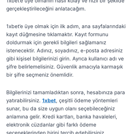
1xbet’e üye olmanın nasıl kolay ve hızlı bir şekilde
gerçekleştirileceğini anlatacağım.
1xbet’e üye olmak için ilk adım, ana sayfalarındaki
kayıt düğmesine tıklamaktır. Kayıt formunu
doldurmak için gerekli bilgileri sağlamanız
istenecektir. Adınız, soyadınız, e-posta adresiniz
gibi kişisel bilgilerinizi girin. Ayrıca kullanıcı adı ve
şifre belirlemelisiniz. Güvenlik amacıyla karmaşık
bir şifre seçmeniz önemlidir.
Bilgilerinizi tamamladıktan sonra, hesabınıza para
yatırabilirsiniz.
1xbet
, çeşitli ödeme yöntemleri
sunar, bu da size uygun olanı seçebileceğiniz
anlamına gelir. Kredi kartları, banka havaleleri,
elektronik cüzdanlar gibi farklı ödeme
seçeneklerinden birini tercih edebilirsiniz.