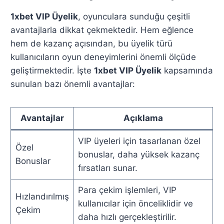
1xbet VIP Üyelik
, oyunculara sunduğu çeşitli
avantajlarla dikkat çekmektedir. Hem eğlence
hem de kazanç açısından, bu üyelik türü
kullanıcıların oyun deneyimlerini önemli ölçüde
geliştirmektedir. İşte
1xbet VIP Üyelik
kapsamında
sunulan bazı önemli avantajlar:
Avantajlar
Açıklama
VIP üyeleri için tasarlanan özel
Özel
bonuslar, daha yüksek kazanç
Bonuslar
fırsatları sunar.
Para çekim işlemleri, VIP
Hızlandırılmış
kullanıcılar için önceliklidir ve
Çekim
daha hızlı gerçekleştirilir.