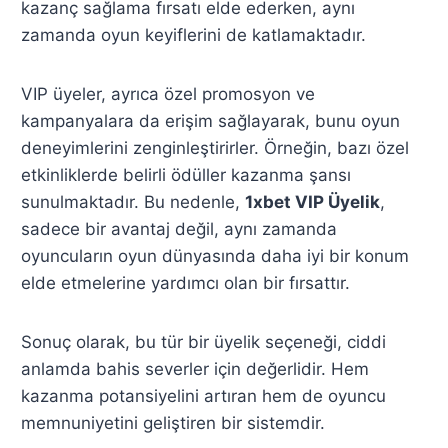
kazanç sağlama fırsatı elde ederken, aynı
zamanda oyun keyiflerini de katlamaktadır.
VIP üyeler, ayrıca özel promosyon ve
kampanyalara da erişim sağlayarak, bunu oyun
deneyimlerini zenginleştirirler. Örneğin, bazı özel
etkinliklerde belirli ödüller kazanma şansı
sunulmaktadır. Bu nedenle,
1xbet VIP Üyelik
,
sadece bir avantaj değil, aynı zamanda
oyuncuların oyun dünyasında daha iyi bir konum
elde etmelerine yardımcı olan bir fırsattır.
Sonuç olarak, bu tür bir üyelik seçeneği, ciddi
anlamda bahis severler için değerlidir. Hem
kazanma potansiyelini artıran hem de oyuncu
memnuniyetini geliştiren bir sistemdir.