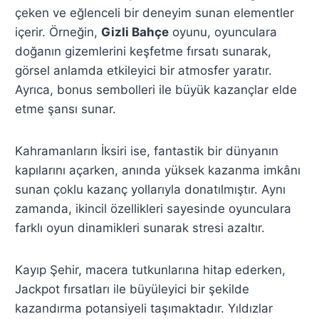
çeken ve eğlenceli bir deneyim sunan elementler
içerir. Örneğin,
Gizli Bahçe
oyunu, oyunculara
doğanın gizemlerini keşfetme fırsatı sunarak,
görsel anlamda etkileyici bir atmosfer yaratır.
Ayrıca, bonus sembolleri ile büyük kazançlar elde
etme şansı sunar.
Kahramanların İksiri ise, fantastik bir dünyanın
kapılarını açarken, anında yüksek kazanma imkânı
sunan çoklu kazanç yollarıyla donatılmıştır. Aynı
zamanda, ikincil özellikleri sayesinde oyunculara
farklı oyun dinamikleri sunarak stresi azaltır.
Kayıp Şehir, macera tutkunlarına hitap ederken,
Jackpot fırsatları ile büyüleyici bir şekilde
kazandırma potansiyeli taşımaktadır. Yıldızlar